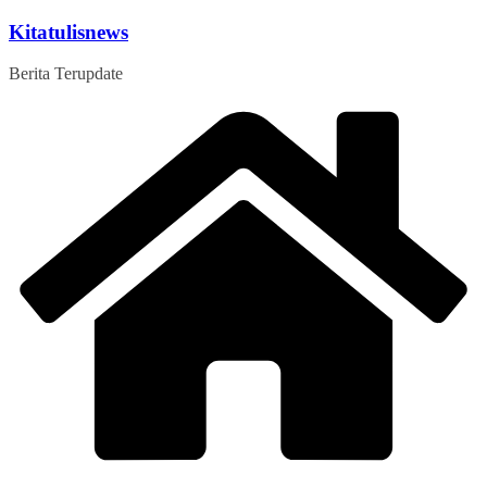
Skip
Kitatulisnews
to
content
Berita Terupdate