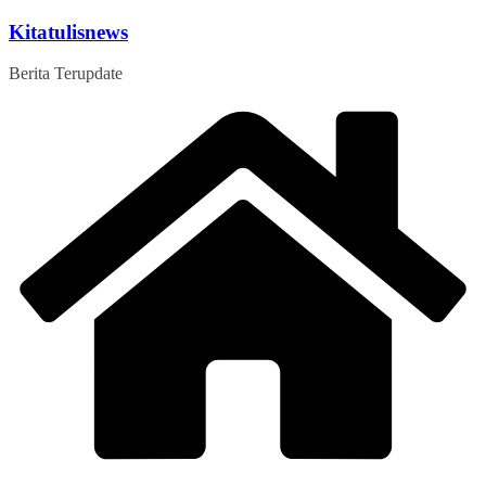
Skip
Kitatulisnews
to
content
Berita Terupdate