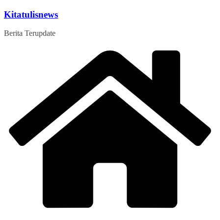
Skip
Kitatulisnews
to
content
Berita Terupdate