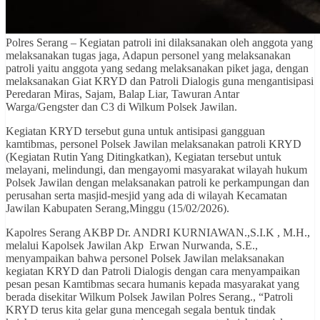
Polres Serang – Kegiatan patroli ini dilaksanakan oleh anggota yang
melaksanakan tugas jaga, Adapun personel yang melaksanakan
patroli yaitu anggota yang sedang melaksanakan piket jaga, dengan
melaksanakan Giat KRYD dan Patroli Dialogis guna mengantisipasi
Peredaran Miras, Sajam, Balap Liar, Tawuran Antar
Warga/Gengster dan C3 di Wilkum Polsek Jawilan.
Kegiatan KRYD tersebut guna untuk antisipasi gangguan
kamtibmas, personel Polsek Jawilan melaksanakan patroli KRYD
(Kegiatan Rutin Yang Ditingkatkan), Kegiatan tersebut untuk
melayani, melindungi, dan mengayomi masyarakat wilayah hukum
Polsek Jawilan dengan melaksanakan patroli ke perkampungan dan
perusahan serta masjid-mesjid yang ada di wilayah Kecamatan
Jawilan Kabupaten Serang,Minggu (15/02/2026).
Kapolres Serang AKBP Dr. ANDRI KURNIAWAN.,S.I.K , M.H.,
melalui Kapolsek Jawilan Akp Erwan Nurwanda, S.E.,
menyampaikan bahwa personel Polsek Jawilan melaksanakan
kegiatan KRYD dan Patroli Dialogis dengan cara menyampaikan
pesan pesan Kamtibmas secara humanis kepada masyarakat yang
berada disekitar Wilkum Polsek Jawilan Polres Serang., “Patroli
KRYD terus kita gelar guna mencegah segala bentuk tindak