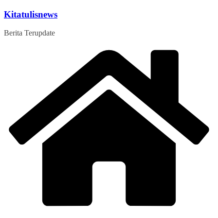
Skip
Kitatulisnews
to
content
Berita Terupdate