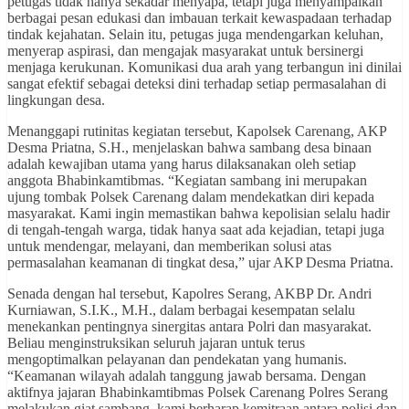
petugas tidak hanya sekadar menyapa, tetapi juga menyampaikan
berbagai pesan edukasi dan imbauan terkait kewaspadaan terhadap
tindak kejahatan. Selain itu, petugas juga mendengarkan keluhan,
menyerap aspirasi, dan mengajak masyarakat untuk bersinergi
menjaga kerukunan. Komunikasi dua arah yang terbangun ini dinilai
sangat efektif sebagai deteksi dini terhadap setiap permasalahan di
lingkungan desa.
Menanggapi rutinitas kegiatan tersebut, Kapolsek Carenang, AKP
Desma Priatna, S.H., menjelaskan bahwa sambang desa binaan
adalah kewajiban utama yang harus dilaksanakan oleh setiap
anggota Bhabinkamtibmas. “Kegiatan sambang ini merupakan
ujung tombak Polsek Carenang dalam mendekatkan diri kepada
masyarakat. Kami ingin memastikan bahwa kepolisian selalu hadir
di tengah-tengah warga, tidak hanya saat ada kejadian, tetapi juga
untuk mendengar, melayani, dan memberikan solusi atas
permasalahan keamanan di tingkat desa,” ujar AKP Desma Priatna.
Senada dengan hal tersebut, Kapolres Serang, AKBP Dr. Andri
Kurniawan, S.I.K., M.H., dalam berbagai kesempatan selalu
menekankan pentingnya sinergitas antara Polri dan masyarakat.
Beliau menginstruksikan seluruh jajaran untuk terus
mengoptimalkan pelayanan dan pendekatan yang humanis.
“Keamanan wilayah adalah tanggung jawab bersama. Dengan
aktifnya jajaran Bhabinkamtibmas Polsek Carenang Polres Serang
melakukan giat sambang, kami berharap kemitraan antara polisi dan