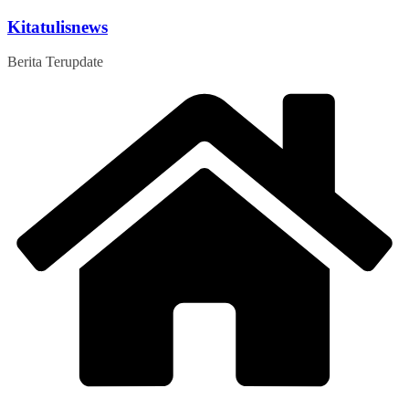
Skip
Kitatulisnews
to
content
Berita Terupdate