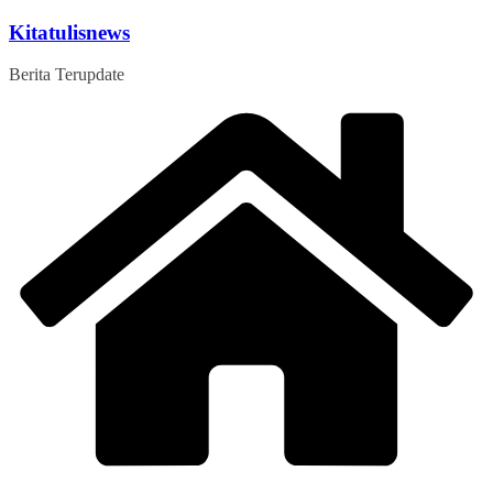
Skip
Kitatulisnews
to
content
Berita Terupdate