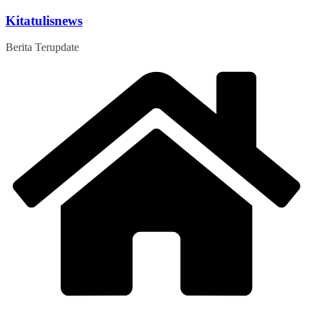
Skip
Kitatulisnews
to
content
Berita Terupdate