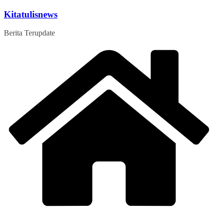
Skip
Kitatulisnews
to
content
Berita Terupdate