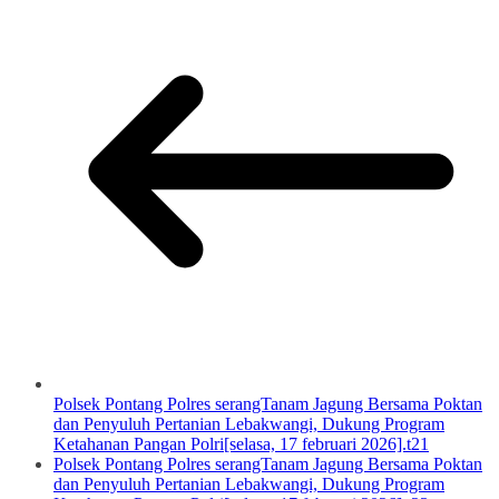
Polsek Pontang Polres serangTanam Jagung Bersama Poktan
dan Penyuluh Pertanian Lebakwangi, Dukung Program
Ketahanan Pangan Polri[selasa, 17 februari 2026].t21
Polsek Pontang Polres serangTanam Jagung Bersama Poktan
dan Penyuluh Pertanian Lebakwangi, Dukung Program