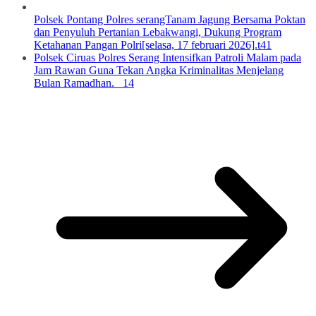
Polsek Pontang Polres serangTanam Jagung Bersama Poktan
dan Penyuluh Pertanian Lebakwangi, Dukung Program
Ketahanan Pangan Polri[selasa, 17 februari 2026].t41
Polsek Ciruas Polres Serang Intensifkan Patroli Malam pada
Jam Rawan Guna Tekan Angka Kriminalitas Menjelang
Bulan Ramadhan. 14