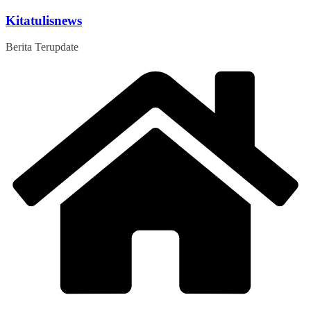
Skip
Kitatulisnews
to
content
Berita Terupdate