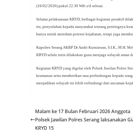
(16/02/2026) pukul 22.30 Wib s/d selesai.
Selama pelaksanaan KRYD, berbagai kegiatan proaktif dilakuk
itu, penyuluhan kepada masyarakat tentang pentingnya keam
hanya untuk meredam potensi kejahatan, tetapi juga memba
Kapolres Serang AKBP Dr Andri Kurniawan, S.I.K., M.H. Mel
KRYD selalu rutin dilakukan guna menjaga wilayah aman dan
Kegiatan KRYD yang digelar oleh Polsek Jawilan Polres S
keamanan serta memberikan rasa perlindungan kepada warga
menjadikan wilayah ini lebih terlindungi dari ancaman kej
Malam ke 17 Bulan Februari 2026 Anggota
Polsek Jawilan Polres Serang laksanakan Gi
KRYD 15