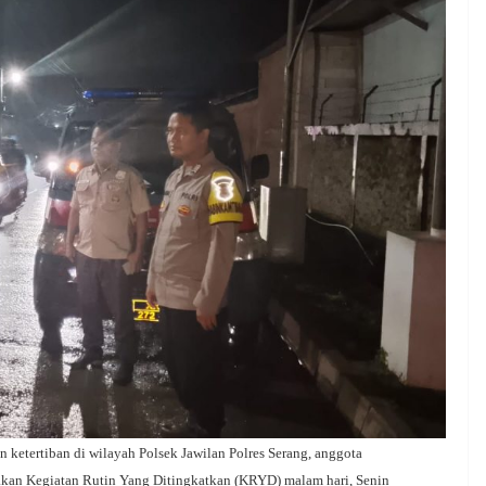
etertiban di wilayah Polsek Jawilan Polres Serang, anggota
kan Kegiatan Rutin Yang Ditingkatkan (KRYD) malam hari, Senin