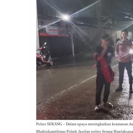
Polres SERANG – Dalam upaya meningkatkan keamanan dan k
Bhabinkamtibmas Polsek Jawilan polres Serang Bmelaksana