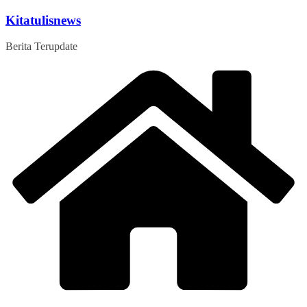
Skip
Kitatulisnews
to
content
Berita Terupdate