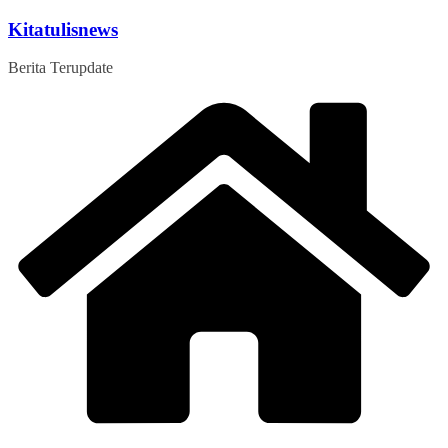
Skip
Kitatulisnews
to
content
Berita Terupdate