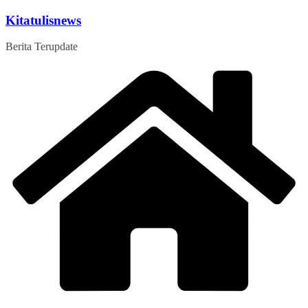
Skip
Kitatulisnews
to
content
Berita Terupdate