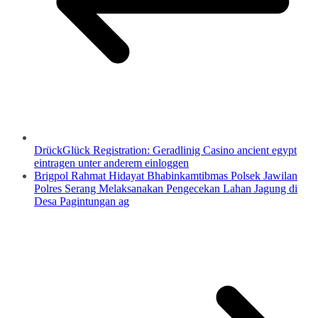
DrückGlück Registration: Geradlinig Casino ancient egypt
eintragen unter anderem einloggen
Brigpol Rahmat Hidayat Bhabinkamtibmas Polsek Jawilan
Polres Serang Melaksanakan Pengecekan Lahan Jagung di
Desa Pagintungan ag