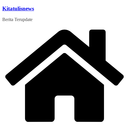
Skip
Kitatulisnews
to
content
Berita Terupdate