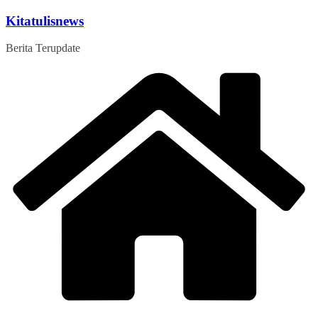
Skip
Kitatulisnews
to
content
Berita Terupdate