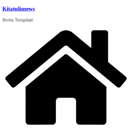
Skip
Kitatulisnews
to
content
Berita Terupdate