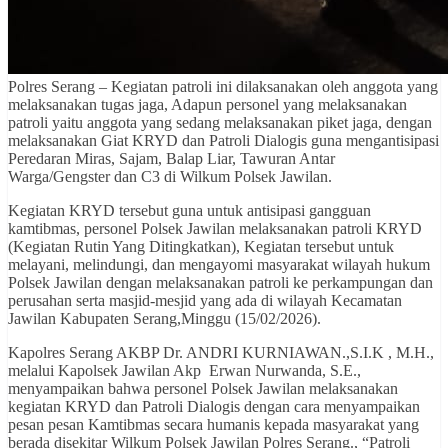
Polres Serang – Kegiatan patroli ini dilaksanakan oleh anggota yang
melaksanakan tugas jaga, Adapun personel yang melaksanakan
patroli yaitu anggota yang sedang melaksanakan piket jaga, dengan
melaksanakan Giat KRYD dan Patroli Dialogis guna mengantisipasi
Peredaran Miras, Sajam, Balap Liar, Tawuran Antar
Warga/Gengster dan C3 di Wilkum Polsek Jawilan.
Kegiatan KRYD tersebut guna untuk antisipasi gangguan
kamtibmas, personel Polsek Jawilan melaksanakan patroli KRYD
(Kegiatan Rutin Yang Ditingkatkan), Kegiatan tersebut untuk
melayani, melindungi, dan mengayomi masyarakat wilayah hukum
Polsek Jawilan dengan melaksanakan patroli ke perkampungan dan
perusahan serta masjid-mesjid yang ada di wilayah Kecamatan
Jawilan Kabupaten Serang,Minggu (15/02/2026).
Kapolres Serang AKBP Dr. ANDRI KURNIAWAN.,S.I.K , M.H.,
melalui Kapolsek Jawilan Akp Erwan Nurwanda, S.E.,
menyampaikan bahwa personel Polsek Jawilan melaksanakan
kegiatan KRYD dan Patroli Dialogis dengan cara menyampaikan
pesan pesan Kamtibmas secara humanis kepada masyarakat yang
berada disekitar Wilkum Polsek Jawilan Polres Serang., “Patroli