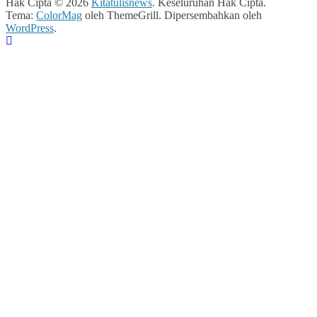
Hak Cipta © 2026
Kitatulisnews
. Keseluruhan Hak Cipta.
Tema:
ColorMag
oleh ThemeGrill. Dipersembahkan oleh
WordPress
.