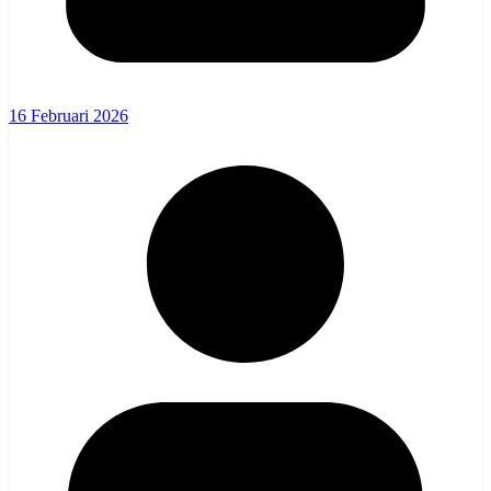
16 Februari 2026