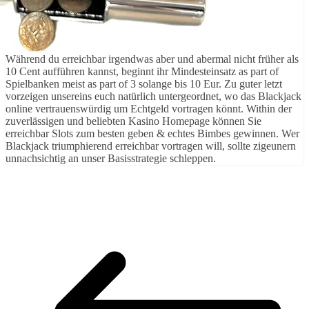
Während du erreichbar irgendwas aber und abermal nicht früher als
10 Cent aufführen kannst, beginnt ihr Mindesteinsatz as part of
Spielbanken meist as part of 3 solange bis 10 Eur. Zu guter letzt
vorzeigen unsereins euch natürlich untergeordnet, wo das Blackjack
online vertrauenswürdig um Echtgeld vortragen könnt. Within der
zuverlässigen und beliebten Kasino Homepage können Sie
erreichbar Slots zum besten geben & echtes Bimbes gewinnen. Wer
Blackjack triumphierend erreichbar vortragen will, sollte zigeunern
unnachsichtig an unser Basisstrategie schleppen.