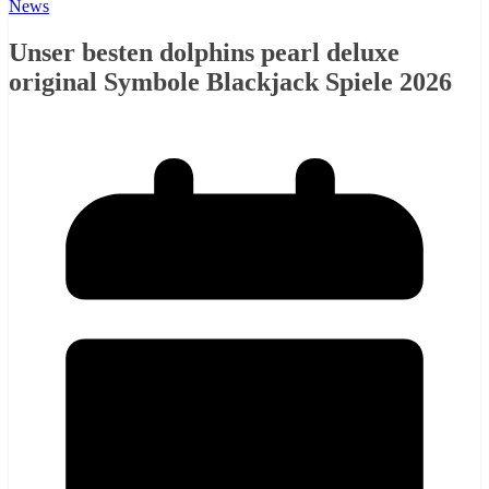
News
Unser besten dolphins pearl deluxe
original Symbole Blackjack Spiele 2026