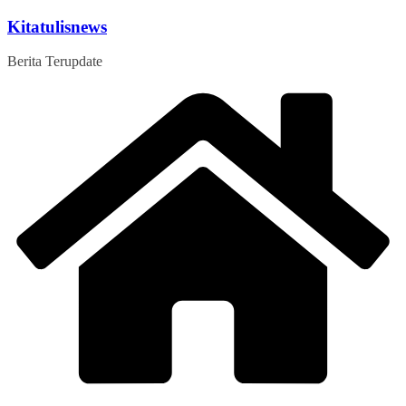
Skip
Kitatulisnews
to
content
Berita Terupdate