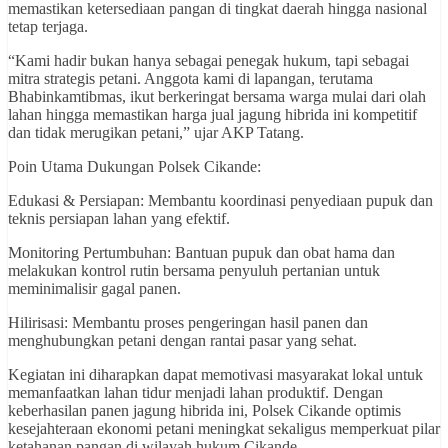
memastikan ketersediaan pangan di tingkat daerah hingga nasional
tetap terjaga.
“Kami hadir bukan hanya sebagai penegak hukum, tapi sebagai
mitra strategis petani. Anggota kami di lapangan, terutama
Bhabinkamtibmas, ikut berkeringat bersama warga mulai dari olah
lahan hingga memastikan harga jual jagung hibrida ini kompetitif
dan tidak merugikan petani,” ujar AKP Tatang.
Poin Utama Dukungan Polsek Cikande:
Edukasi & Persiapan: Membantu koordinasi penyediaan pupuk dan
teknis persiapan lahan yang efektif.
Monitoring Pertumbuhan: Bantuan pupuk dan obat hama dan
melakukan kontrol rutin bersama penyuluh pertanian untuk
meminimalisir gagal panen.
Hilirisasi: Membantu proses pengeringan hasil panen dan
menghubungkan petani dengan rantai pasar yang sehat.
Kegiatan ini diharapkan dapat memotivasi masyarakat lokal untuk
memanfaatkan lahan tidur menjadi lahan produktif. Dengan
keberhasilan panen jagung hibrida ini, Polsek Cikande optimis
kesejahteraan ekonomi petani meningkat sekaligus memperkuat pilar
ketahanan pangan di wilayah hukum Cikande.