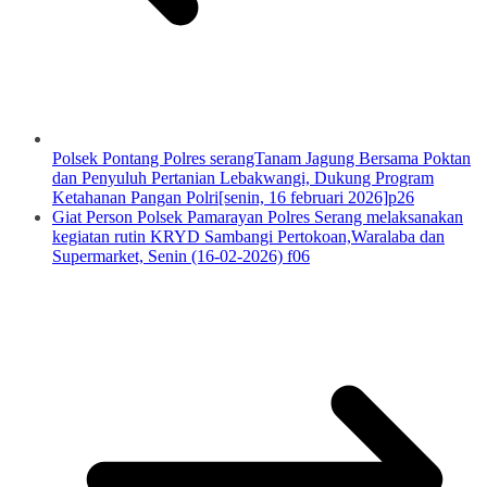
Polsek Pontang Polres serangTanam Jagung Bersama Poktan
dan Penyuluh Pertanian Lebakwangi, Dukung Program
Ketahanan Pangan Polri[senin, 16 februari 2026]p26
Giat Person Polsek Pamarayan Polres Serang melaksanakan
kegiatan rutin KRYD Sambangi Pertokoan,Waralaba dan
Supermarket, Senin (16-02-2026) f06