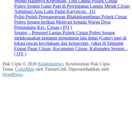
Wujud Hadirnya Kepolisian, Unit Lantsa Polsek Ciruas
Polres Serang Gatur Pagi di Perempatan Lampu Merah Ciruas
Antisipasi Arus Lalin Padat Karyawan. 111
Polisi Peduli Pengangguran Bhabinkamtibmas Polsek Ciruas
Polres Serang berikan Motivasi kepada Warga Desa
Penggalang Kec. Ciruas ( FQ )
Serang – Personel Lantas Polsek Ciruas Polres Serang
melaksanakan kegiatan pengaturan lalu lintas (Gatur) pagi di
lokasi rawan kecelakaan dan kemacetan, yakni di Simpang
Empat Pasar Ciruas, Kecamatan Ciruas, Kabupaten Serang. .
( OY )
Hak Cipta © 2026
Kitatulisnews
. Keseluruhan Hak Cipta.
Tema:
ColorMag
oleh ThemeGrill. Dipersembahkan oleh
WordPress
.