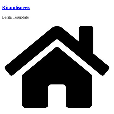
Skip
Kitatulisnews
to
content
Berita Terupdate