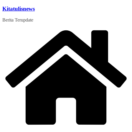
Skip
Kitatulisnews
to
content
Berita Terupdate