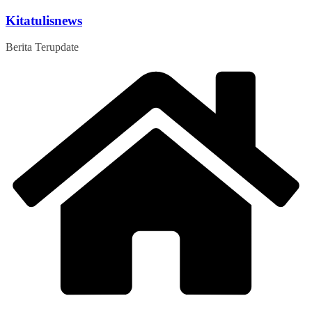
Skip
Kitatulisnews
to
content
Berita Terupdate