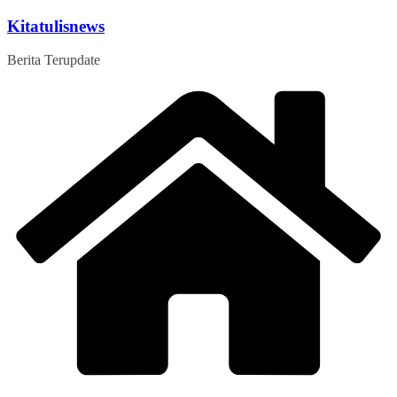
Skip
Kitatulisnews
to
content
Berita Terupdate