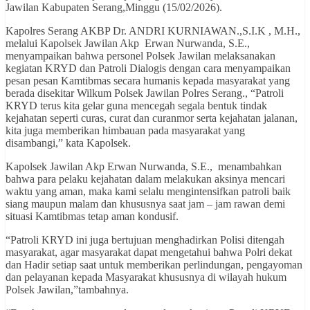
Jawilan Kabupaten Serang,Minggu (15/02/2026).
Kapolres Serang AKBP Dr. ANDRI KURNIAWAN.,S.I.K , M.H.,
melalui Kapolsek Jawilan Akp Erwan Nurwanda, S.E.,
menyampaikan bahwa personel Polsek Jawilan melaksanakan
kegiatan KRYD dan Patroli Dialogis dengan cara menyampaikan
pesan pesan Kamtibmas secara humanis kepada masyarakat yang
berada disekitar Wilkum Polsek Jawilan Polres Serang., “Patroli
KRYD terus kita gelar guna mencegah segala bentuk tindak
kejahatan seperti curas, curat dan curanmor serta kejahatan jalanan,
kita juga memberikan himbauan pada masyarakat yang
disambangi,” kata Kapolsek.
Kapolsek Jawilan Akp Erwan Nurwanda, S.E., menambahkan
bahwa para pelaku kejahatan dalam melakukan aksinya mencari
waktu yang aman, maka kami selalu mengintensifkan patroli baik
siang maupun malam dan khususnya saat jam – jam rawan demi
situasi Kamtibmas tetap aman kondusif.
“Patroli KRYD ini juga bertujuan menghadirkan Polisi ditengah
masyarakat, agar masyarakat dapat mengetahui bahwa Polri dekat
dan Hadir setiap saat untuk memberikan perlindungan, pengayoman
dan pelayanan kepada Masyarakat khususnya di wilayah hukum
Polsek Jawilan,”tambahnya.