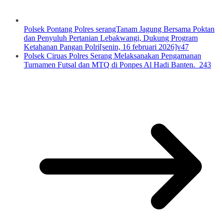
Polsek Pontang Polres serangTanam Jagung Bersama Poktan
dan Penyuluh Pertanian Lebakwangi, Dukung Program
Ketahanan Pangan Polri[senin, 16 februari 2026]v47
Polsek Ciruas Polres Serang Melaksanakan Pengamanan
Turnamen Futsal dan MTQ di Ponpes Al Hadi Banten. 243