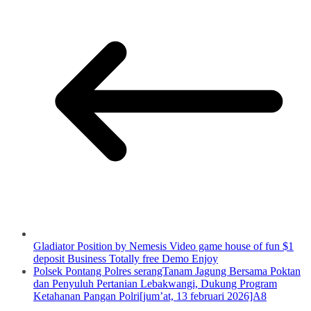
Gladiator Position by Nemesis Video game house of fun $1
deposit Business Totally free Demo Enjoy
Polsek Pontang Polres serangTanam Jagung Bersama Poktan
dan Penyuluh Pertanian Lebakwangi, Dukung Program
Ketahanan Pangan Polri[jum’at, 13 februari 2026]A8