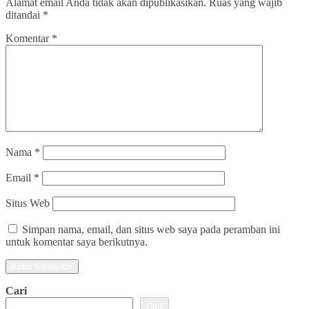
Alamat email Anda tidak akan dipublikasikan.
Ruas yang wajib
ditandai
*
Komentar
*
Nama
*
Email
*
Situs Web
Simpan nama, email, dan situs web saya pada peramban ini
untuk komentar saya berikutnya.
Cari
Cari