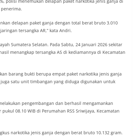
26, polisi menemukan delapan paket narkotika jenis ganja di
 penerima.
nkan delapan paket ganja dengan total berat bruto 3.010
aringan tersangka AR,” kata Andri.
yah Sumatera Selatan. Pada Sabtu, 24 Januari 2026 sekitar
rhasil menangkap tersangka AS di kediamannya di Kecamatan
n barang bukti berupa empat paket narkotika jenis ganja
n juga satu unit timbangan yang diduga digunakan untuk
li melakukan pengembangan dan berhasil mengamankan
ar pukul 08.10 WIB di Perumahan RSS Sriwijaya, Kecamatan
gkus narkotika jenis ganja dengan berat bruto 10.132 gram.