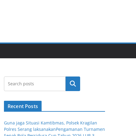
Cari
Recent Posts
Guna jaga Situasi Kamtibmas, Polsek Kragilan
Polres Serang laksanakanPengamanan Turnamen
Sepak Bola Persidura Cup Tahun 2026 LUR 3