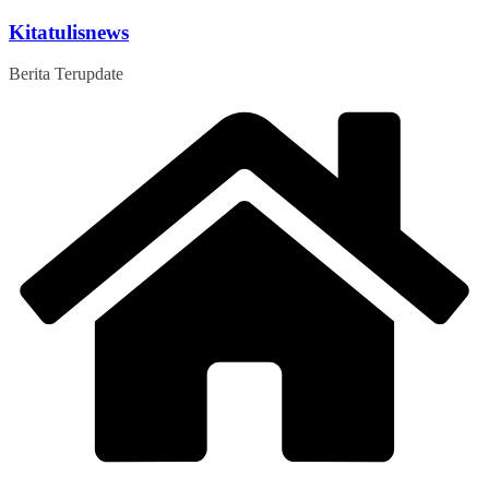
Skip
Kitatulisnews
to
content
Berita Terupdate