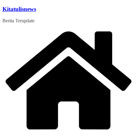
Skip
Kitatulisnews
to
content
Berita Terupdate