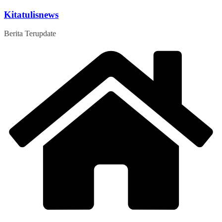
Skip
Kitatulisnews
to
content
Berita Terupdate