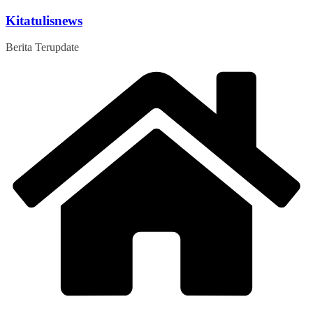
Skip
Kitatulisnews
to
content
Berita Terupdate