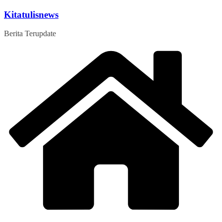
Skip
Kitatulisnews
to
content
Berita Terupdate