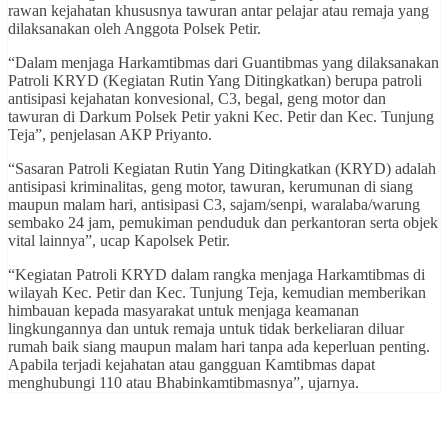
rawan kejahatan khususnya tawuran antar pelajar atau remaja yang
dilaksanakan oleh Anggota Polsek Petir.
“Dalam menjaga Harkamtibmas dari Guantibmas yang dilaksanakan
Patroli KRYD (Kegiatan Rutin Yang Ditingkatkan) berupa patroli
antisipasi kejahatan konvesional, C3, begal, geng motor dan
tawuran di Darkum Polsek Petir yakni Kec. Petir dan Kec. Tunjung
Teja”, penjelasan AKP Priyanto.
“Sasaran Patroli Kegiatan Rutin Yang Ditingkatkan (KRYD) adalah
antisipasi kriminalitas, geng motor, tawuran, kerumunan di siang
maupun malam hari, antisipasi C3, sajam/senpi, waralaba/warung
sembako 24 jam, pemukiman penduduk dan perkantoran serta objek
vital lainnya”, ucap Kapolsek Petir.
“Kegiatan Patroli KRYD dalam rangka menjaga Harkamtibmas di
wilayah Kec. Petir dan Kec. Tunjung Teja, kemudian memberikan
himbauan kepada masyarakat untuk menjaga keamanan
lingkungannya dan untuk remaja untuk tidak berkeliaran diluar
rumah baik siang maupun malam hari tanpa ada keperluan penting.
Apabila terjadi kejahatan atau gangguan Kamtibmas dapat
menghubungi 110 atau Bhabinkamtibmasnya”, ujarnya.