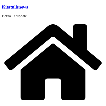
Skip
Kitatulisnews
to
content
Berita Terupdate