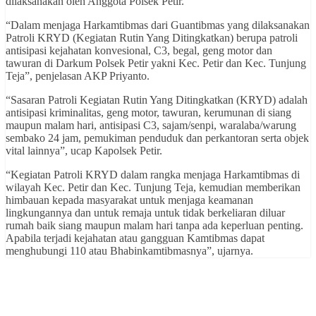
dilaksanakan oleh Anggota Polsek Petir.
“Dalam menjaga Harkamtibmas dari Guantibmas yang dilaksanakan
Patroli KRYD (Kegiatan Rutin Yang Ditingkatkan) berupa patroli
antisipasi kejahatan konvesional, C3, begal, geng motor dan
tawuran di Darkum Polsek Petir yakni Kec. Petir dan Kec. Tunjung
Teja”, penjelasan AKP Priyanto.
“Sasaran Patroli Kegiatan Rutin Yang Ditingkatkan (KRYD) adalah
antisipasi kriminalitas, geng motor, tawuran, kerumunan di siang
maupun malam hari, antisipasi C3, sajam/senpi, waralaba/warung
sembako 24 jam, pemukiman penduduk dan perkantoran serta objek
vital lainnya”, ucap Kapolsek Petir.
“Kegiatan Patroli KRYD dalam rangka menjaga Harkamtibmas di
wilayah Kec. Petir dan Kec. Tunjung Teja, kemudian memberikan
himbauan kepada masyarakat untuk menjaga keamanan
lingkungannya dan untuk remaja untuk tidak berkeliaran diluar
rumah baik siang maupun malam hari tanpa ada keperluan penting.
Apabila terjadi kejahatan atau gangguan Kamtibmas dapat
menghubungi 110 atau Bhabinkamtibmasnya”, ujarnya.