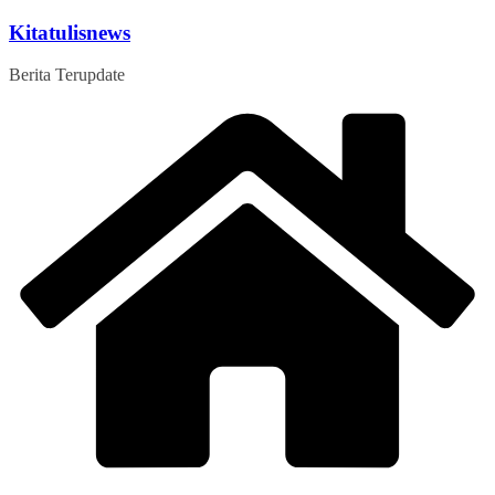
Skip
Kitatulisnews
to
content
Berita Terupdate