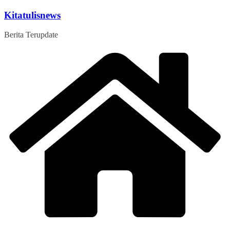
Skip
Kitatulisnews
to
content
Berita Terupdate