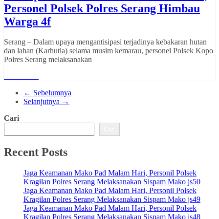
Personel Polsek Polres Serang Himbau
Warga 4f
Serang – Dalam upaya mengantisipasi terjadinya kebakaran hutan
dan lahan (Karhutla) selama musim kemarau, personel Polsek Kopo
Polres Serang melaksanakan
Read More
← Sebelumnya
Selanjutnya →
Cari
Cari
Recent Posts
Jaga Keamanan Mako Pad Malam Hari, Personil Polsek
Kragilan Polres Serang Melaksanakan Sispam Mako js50
Jaga Keamanan Mako Pad Malam Hari, Personil Polsek
Kragilan Polres Serang Melaksanakan Sispam Mako js49
Jaga Keamanan Mako Pad Malam Hari, Personil Polsek
Kragilan Polres Serang Melaksanakan Sispam Mako js48