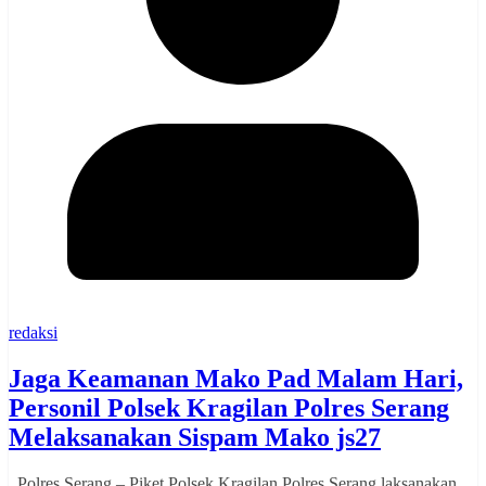
redaksi
Jaga Keamanan Mako Pad Malam Hari,
Personil Polsek Kragilan Polres Serang
Melaksanakan Sispam Mako js27
Polres Serang – Piket Polsek Kragilan Polres Serang laksanakan