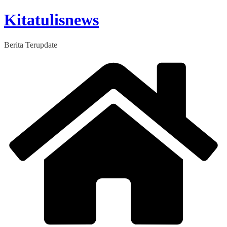
Skip
Kitatulisnews
to
content
Berita Terupdate