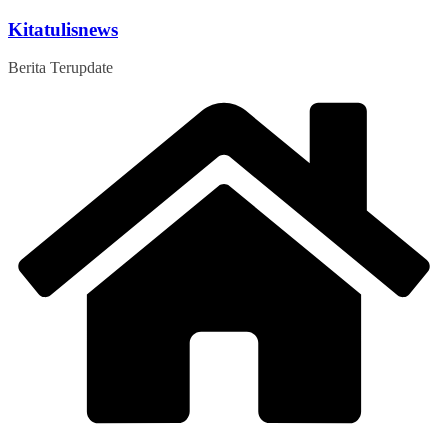
Skip
Kitatulisnews
to
content
Berita Terupdate