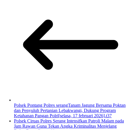
Polsek Pontang Polres serangTanam Jagung Bersama Poktan
dan Penyuluh Pertanian Lebakwangi, Dukung Program
Ketahanan Pangan Polri[selasa, 17 februari 2026].t37
Polsek Ciruas Polres Serang Intensifkan Patroli Malam pada
Jam Rawan Guna Tekan Angka Kriminalitas Menjelang