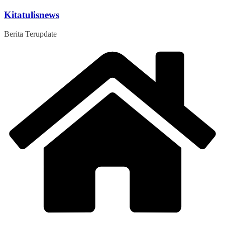
Skip
Kitatulisnews
to
content
Berita Terupdate