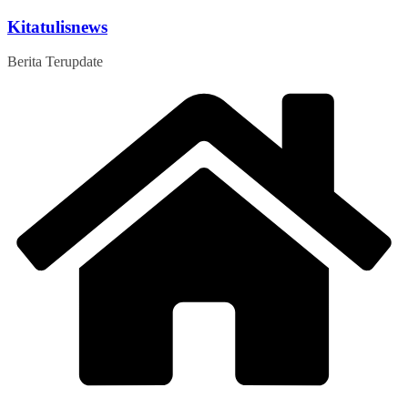
Skip
Kitatulisnews
to
content
Berita Terupdate