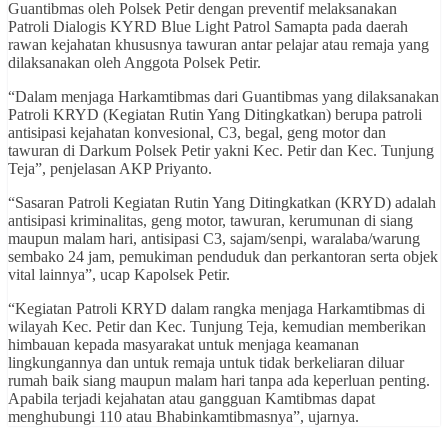
Guantibmas oleh Polsek Petir dengan preventif melaksanakan
Patroli Dialogis KYRD Blue Light Patrol Samapta pada daerah
rawan kejahatan khususnya tawuran antar pelajar atau remaja yang
dilaksanakan oleh Anggota Polsek Petir.
“Dalam menjaga Harkamtibmas dari Guantibmas yang dilaksanakan
Patroli KRYD (Kegiatan Rutin Yang Ditingkatkan) berupa patroli
antisipasi kejahatan konvesional, C3, begal, geng motor dan
tawuran di Darkum Polsek Petir yakni Kec. Petir dan Kec. Tunjung
Teja”, penjelasan AKP Priyanto.
“Sasaran Patroli Kegiatan Rutin Yang Ditingkatkan (KRYD) adalah
antisipasi kriminalitas, geng motor, tawuran, kerumunan di siang
maupun malam hari, antisipasi C3, sajam/senpi, waralaba/warung
sembako 24 jam, pemukiman penduduk dan perkantoran serta objek
vital lainnya”, ucap Kapolsek Petir.
“Kegiatan Patroli KRYD dalam rangka menjaga Harkamtibmas di
wilayah Kec. Petir dan Kec. Tunjung Teja, kemudian memberikan
himbauan kepada masyarakat untuk menjaga keamanan
lingkungannya dan untuk remaja untuk tidak berkeliaran diluar
rumah baik siang maupun malam hari tanpa ada keperluan penting.
Apabila terjadi kejahatan atau gangguan Kamtibmas dapat
menghubungi 110 atau Bhabinkamtibmasnya”, ujarnya.