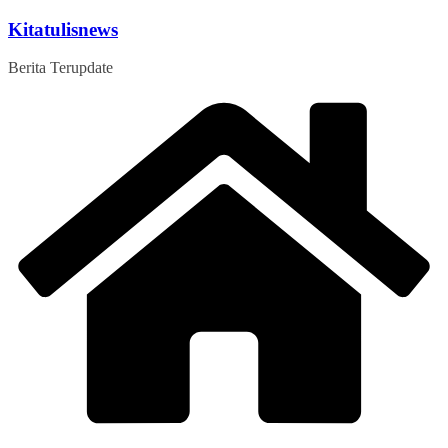
Skip
Kitatulisnews
to
content
Berita Terupdate