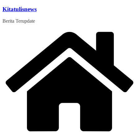
Skip
Kitatulisnews
to
content
Berita Terupdate