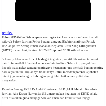
redaksi
Polres SERANG – Dalam upaya meningkatkan keamanan dan ketertiban di
wilayah Polsek Jawilan Polres Serang, anggota Bhabinkamtibmas Polsek
Jawilan polres Serang Bmelaksanakan Kegiatan Rutin Yang Ditingkatkan
(KRYD) malam hari, Senin (16/02/2026) pukul 22.30 Wib s/d selesai.
Selama pelaksanaan KRYD, berbagai kegiatan proaktif dilakukan, termasuk
patroli intensif di lokasi-lokasi rawan kriminalitas. Selain itu, penyuluhan
kepada masyarakat tentang pentingnya keamanan juga menjadi bagian penting
dari kegiatan ini. Tujuannya tidak hanya untuk meredam potensi kejahatan,
tetapi juga membangun hubungan yang lebih baik antara polisi dan
masyarakat.
Kapolres Serang AKBP Dr Andri Kurniawan, S.I.K., M.H. Melalui Kapolsek
Jawilan, Akp Erwan Nurwanda, S.E.. menyatakan kegiatan ini KRYD selalu
rutin dilakukan guna menjaga wilayah aman dan kondusifitas terjaga.