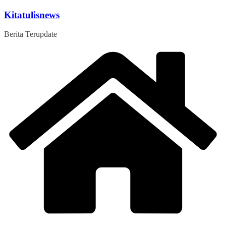
Skip
Kitatulisnews
to
content
Berita Terupdate