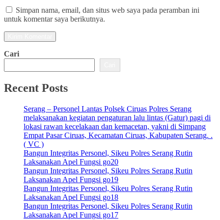
Simpan nama, email, dan situs web saya pada peramban ini
untuk komentar saya berikutnya.
Cari
Cari
Recent Posts
Serang – Personel Lantas Polsek Ciruas Polres Serang
melaksanakan kegiatan pengaturan lalu lintas (Gatur) pagi di
lokasi rawan kecelakaan dan kemacetan, yakni di Simpang
Empat Pasar Ciruas, Kecamatan Ciruas, Kabupaten Serang. .
( VC )
Bangun Integritas Personel, Sikeu Polres Serang Rutin
Laksanakan Apel Fungsi go20
Bangun Integritas Personel, Sikeu Polres Serang Rutin
Laksanakan Apel Fungsi go19
Bangun Integritas Personel, Sikeu Polres Serang Rutin
Laksanakan Apel Fungsi go18
Bangun Integritas Personel, Sikeu Polres Serang Rutin
Laksanakan Apel Fungsi go17