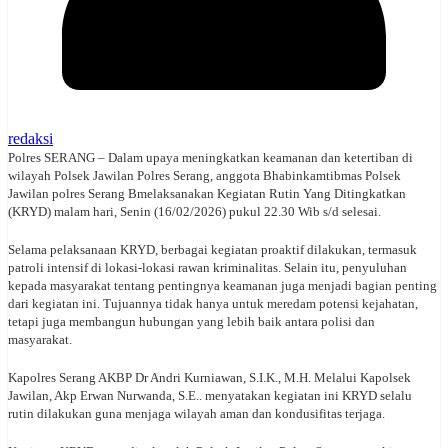
redaksi
Polres SERANG – Dalam upaya meningkatkan keamanan dan ketertiban di
wilayah Polsek Jawilan Polres Serang, anggota Bhabinkamtibmas Polsek
Jawilan polres Serang Bmelaksanakan Kegiatan Rutin Yang Ditingkatkan
(KRYD) malam hari, Senin (16/02/2026) pukul 22.30 Wib s/d selesai.
Selama pelaksanaan KRYD, berbagai kegiatan proaktif dilakukan, termasuk
patroli intensif di lokasi-lokasi rawan kriminalitas. Selain itu, penyuluhan
kepada masyarakat tentang pentingnya keamanan juga menjadi bagian penting
dari kegiatan ini. Tujuannya tidak hanya untuk meredam potensi kejahatan,
tetapi juga membangun hubungan yang lebih baik antara polisi dan
masyarakat.
Kapolres Serang AKBP Dr Andri Kurniawan, S.I.K., M.H. Melalui Kapolsek
Jawilan, Akp Erwan Nurwanda, S.E.. menyatakan kegiatan ini KRYD selalu
rutin dilakukan guna menjaga wilayah aman dan kondusifitas terjaga.