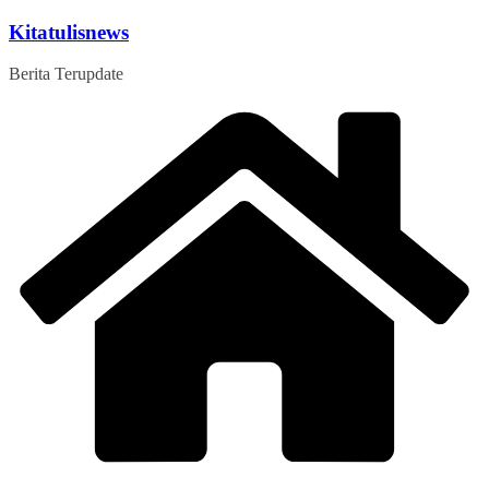
Skip
Kitatulisnews
to
content
Berita Terupdate