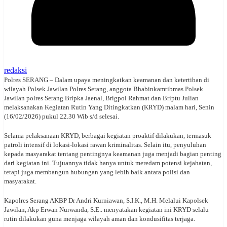
redaksi
Polres SERANG – Dalam upaya meningkatkan keamanan dan ketertiban di
wilayah Polsek Jawilan Polres Serang, anggota Bhabinkamtibmas Polsek
Jawilan polres Serang Bripka Jaenal, Brigpol Rahmat dan Briptu Julian
melaksanakan Kegiatan Rutin Yang Ditingkatkan (KRYD) malam hari, Senin
(16/02/2026) pukul 22.30 Wib s/d selesai.
Selama pelaksanaan KRYD, berbagai kegiatan proaktif dilakukan, termasuk
patroli intensif di lokasi-lokasi rawan kriminalitas. Selain itu, penyuluhan
kepada masyarakat tentang pentingnya keamanan juga menjadi bagian penting
dari kegiatan ini. Tujuannya tidak hanya untuk meredam potensi kejahatan,
tetapi juga membangun hubungan yang lebih baik antara polisi dan
masyarakat.
Kapolres Serang AKBP Dr Andri Kurniawan, S.I.K., M.H. Melalui Kapolsek
Jawilan, Akp Erwan Nurwanda, S.E.. menyatakan kegiatan ini KRYD selalu
rutin dilakukan guna menjaga wilayah aman dan kondusifitas terjaga.