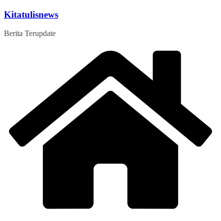
Skip
Kitatulisnews
to
content
Berita Terupdate