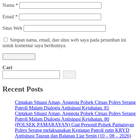
Nama
*
Email
*
Situs Web
Simpan nama, email, dan situs web saya pada peramban ini
untuk komentar saya berikutnya.
Cari
Cari
Recent Posts
Ciptakan Situasi Aman, Anggota Polsek Ciruas Polres Serang
Patroli Malam Dialogis Antisipasi Kejahatan. 81
Ciptakan Situasi Aman, Anggota Polsek Ciruas Polres Serang
Patroli Malam Dialogis Antisipasi Kejahatan. 80
(POLSEK PAMARAYAN) Giat Personil Polsek Pamarayan
Polres Serang melaksanakan Kegiatan Patroli rutin KRYD
Antisipasi Tauran dan Balapan Liar Senin (10 – 08 – 2026)