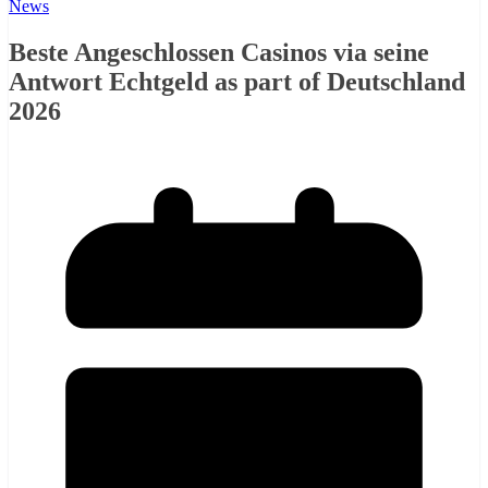
News
Beste Angeschlossen Casinos via seine
Antwort Echtgeld as part of Deutschland
2026