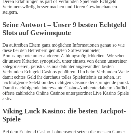
Deren Erfahrungen as part of Verbunden Spielbank Echtgeld
Vertrauenswürdig besser machen und Deren Gewinnchancen
steigern.
Seine Antwort – Unser 9 besten Echtgeld
Slots auf Gewinnquote
Da auftreiben Eltern ganz möglichen Informationen genau so wie
diese bei den Betreibern genutzten Softwareanbieter,
Bonusangebote unter anderem Zahlungsmöglichkeiten. Wir sehen
dir unsere Kriterien synoptisch, unter einsatz von denen unsereiner
kategorisieren, perish Casinos dahinter angewandten besten
Verbunden Echtgeld Casinos gebühren. Um beim Verbunden Wette
damit echtes Geld ihr durchaus tolles Spielerlebnis zu sehen, ist
nachfolgende Selektion des richtigen Casinos der springende punkt.
Damit nachfolgende interessante Casino-Ambiente daheim käuflich,
offerte zahlreiche Online Casinos untergeordnet Live Kasino Spiele
aktiv.
Viking Luck Kasino: die besten Jackpot-
Spiele
Bei dem Echtgeld Casino Lohnenswert setzen die meisten Gamer