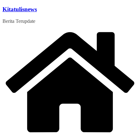
Skip
Kitatulisnews
to
content
Berita Terupdate