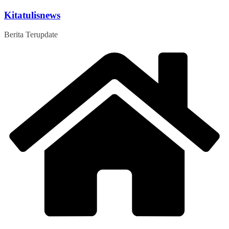
Skip
Kitatulisnews
to
content
Berita Terupdate