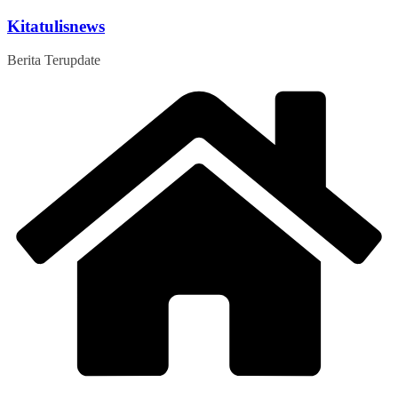
Skip
Kitatulisnews
to
content
Berita Terupdate