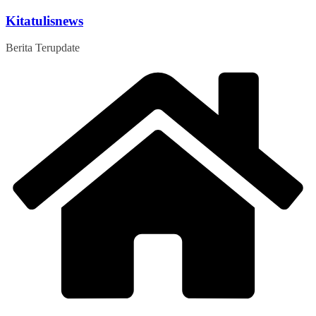
Skip
Kitatulisnews
to
content
Berita Terupdate