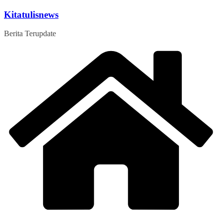
Skip
Kitatulisnews
to
content
Berita Terupdate