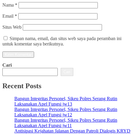
Nama
*
Email
*
Situs Web
Simpan nama, email, dan situs web saya pada peramban ini
untuk komentar saya berikutnya.
Cari
Cari
Recent Posts
Bangun Integritas Personel, Sikeu Polres Serang Rutin
Laksanakan Apel Fungsi jw13
Bangun Integritas Personel, Sikeu Polres Serang Rutin
Laksanakan Apel Fungsi jw12
Bangun Integritas Personel, Sikeu Polres Serang Rutin
Laksanakan Apel Fungsi jw11
Antisipasi Kejahatan Jalanan Dengan Patroli Dialogis KRYD