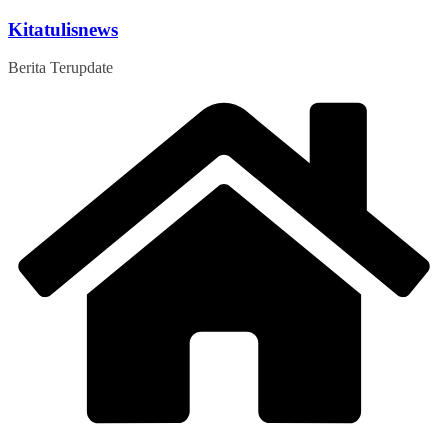
Skip
Kitatulisnews
to
content
Berita Terupdate