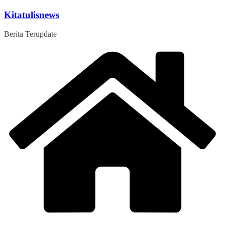
Skip
Kitatulisnews
to
content
Berita Terupdate