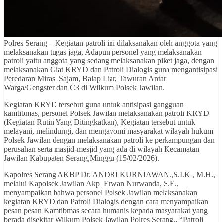
Polres Serang – Kegiatan patroli ini dilaksanakan oleh anggota yang
melaksanakan tugas jaga, Adapun personel yang melaksanakan
patroli yaitu anggota yang sedang melaksanakan piket jaga, dengan
melaksanakan Giat KRYD dan Patroli Dialogis guna mengantisipasi
Peredaran Miras, Sajam, Balap Liar, Tawuran Antar
Warga/Gengster dan C3 di Wilkum Polsek Jawilan.
Kegiatan KRYD tersebut guna untuk antisipasi gangguan
kamtibmas, personel Polsek Jawilan melaksanakan patroli KRYD
(Kegiatan Rutin Yang Ditingkatkan), Kegiatan tersebut untuk
melayani, melindungi, dan mengayomi masyarakat wilayah hukum
Polsek Jawilan dengan melaksanakan patroli ke perkampungan dan
perusahan serta masjid-mesjid yang ada di wilayah Kecamatan
Jawilan Kabupaten Serang,Minggu (15/02/2026).
Kapolres Serang AKBP Dr. ANDRI KURNIAWAN.,S.I.K , M.H.,
melalui Kapolsek Jawilan Akp Erwan Nurwanda, S.E.,
menyampaikan bahwa personel Polsek Jawilan melaksanakan
kegiatan KRYD dan Patroli Dialogis dengan cara menyampaikan
pesan pesan Kamtibmas secara humanis kepada masyarakat yang
berada disekitar Wilkum Polsek Jawilan Polres Serang., “Patroli