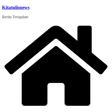
Skip
Kitatulisnews
to
content
Berita Terupdate