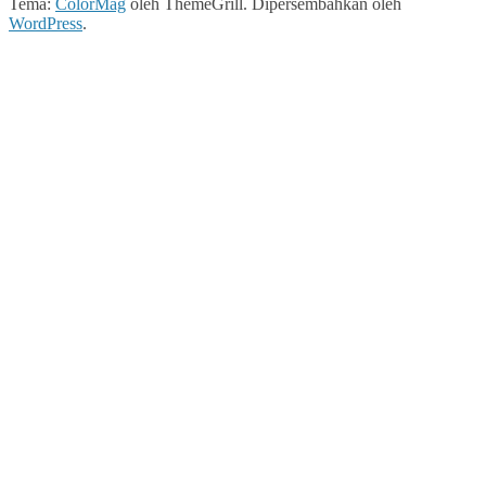
Tema:
ColorMag
oleh ThemeGrill. Dipersembahkan oleh
WordPress
.